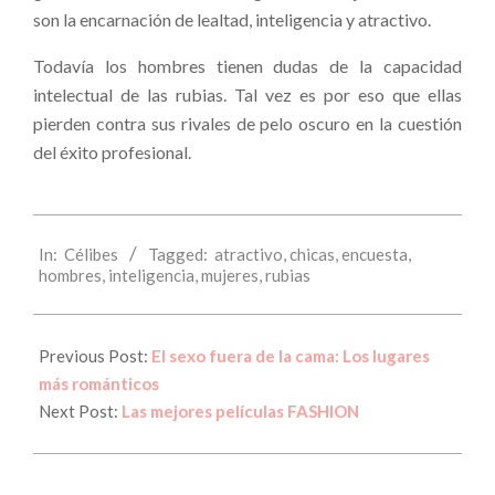
son la encarnación de lealtad, inteligencia y atractivo.
Todavía los hombres tienen dudas de la capacidad
intelectual de las rubias. Tal vez es por eso que ellas
pierden contra sus rivales de pelo oscuro en la cuestión
del éxito profesional.
2013-
In:
Célibes
Tagged:
atractivo
,
chicas
,
encuesta
,
07-
hombres
,
inteligencia
,
mujeres
,
rubias
04
Previous Post:
El sexo fuera de la cama: Los lugares
más románticos
Next Post:
Las mejores películas FASHION